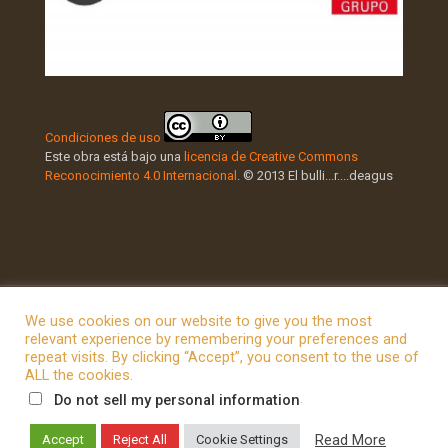
Condiciones de uso
Este obra está bajo una
licencia de Creative Commons
Reconocimiento 4.0 Internacional
. © 2013 El bulli...r....deagus
We use cookies on our website to give you the most
relevant experience by remembering your preferences and
repeat visits. By clicking “Accept”, you consent to the use of
© 2026 Betheme by
Muffin group
| All Rights Reserved |
ALL the cookies.
Powered by
WordPress
.
Do not sell my personal information
Read More
Accept
Reject All
Cookie Settings