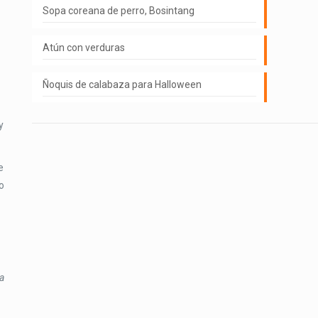
Sopa coreana de perro, Bosintang
Atún con verduras
Ñoquis de calabaza para Halloween
y
e
o
a