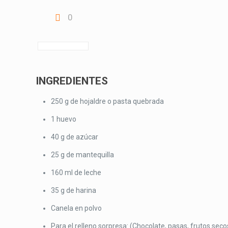
0
INGREDIENTES
250 g de hojaldre o pasta quebrada
1 huevo
40 g de azúcar
25 g de mantequilla
160 ml de leche
35 g de harina
Canela en polvo
Para el relleno sorpresa: (Chocolate, pasas, frutos secos