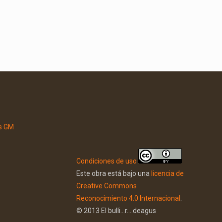
Condiciones de uso
Este obra está bajo una
licencia de
Creative Commons
Reconocimiento 4.0 Internacional
.
© 2013 El bulli...r....deagus