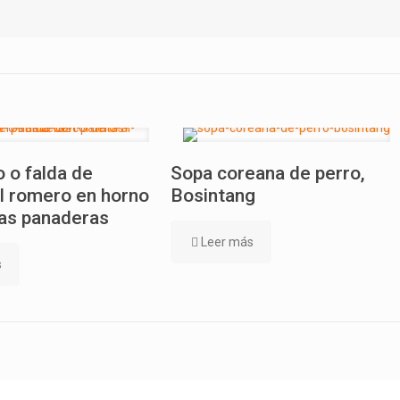
 o falda de
Sopa coreana de perro,
l romero en horno
Bosintang
as panaderas
Leer más
s