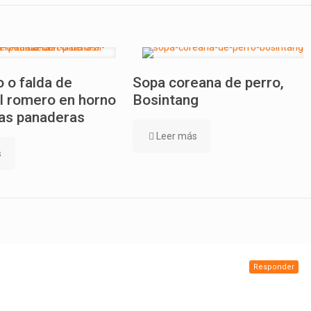
 o falda de
Sopa coreana de perro,
l romero en horno
Bosintang
as panaderas
Leer más
s
Responder