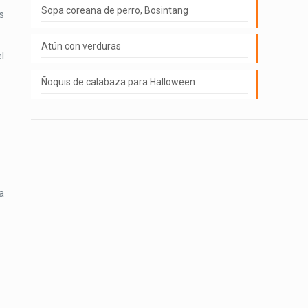
Sopa coreana de perro, Bosintang
s
Atún con verduras
l
Ñoquis de calabaza para Halloween
a