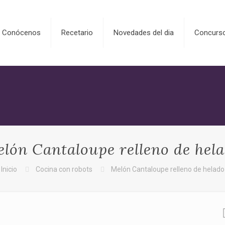
Conócenos
Recetario
Novedades del dia
Concurs
lón Cantaloupe relleno de hel
Inicio
Cocina con robots
Melón Cantaloupe relleno de helado