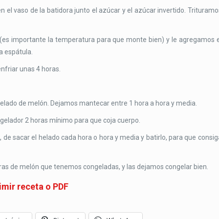
l vaso de la batidora junto el azúcar y el azúcar invertido. Trituramo
(es importante la temperatura para que monte bien) y le agregamos e
a espátula.
enfriar unas 4 horas.
 helado de melón. Dejamos mantecar entre 1 hora a hora y media.
gelador 2 horas mínimo para que coja cuerpo.
o, de sacar el helado cada hora o hora y media y batirlo, para que consig
aras de melón que tenemos congeladas, y las dejamos congelar bien.
imir receta o PDF