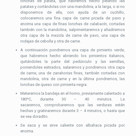
lonchas de patata, que habremos hecho pelando las
patatas y cortándolas con una mandolina, a la larga, o si no
disponemos de ella, con ayuda de un cuchillo,
colocaremos una fina capa de carne picada de pavo y
encima una capa de finas lonchas de calabacín, cortadas
también con la mandolina, salpimentaremos y añadiremos
otra capa de la mezcla de carne de pavo, una capa de
rodajas de cebolla y otra de carne.
A continuación pondremos una capa de pimiento verde,
que habremos hecho abriendo los pimientos italianos,
quitándoles la parte del pedúnculo y las semillas,
poniendoles estirados, salaremos y pondremos otra capa
de carne, una de zanahorias finas, también cortadas con
mandolina, otra de carne y en la última pondremos, las
lonchas de queso con pimienta negra.
Meteremos la bandeja en el horno, previamente calentado a
180ºC, durante 30 – 40 minutos. La
sacaremos, comprobaremos que las verduras estén
hechas y gratinaremos durante 3 – 4 minutos, o hasta que
se vea doradito.
Se saca y se sirve caliente con albahaca picada por
encima.