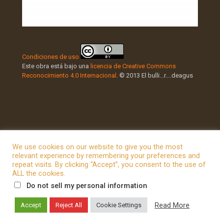
Condiciones de uso
Este obra está bajo una
licencia de Creative Commons
Reconocimiento 4.0 Internacional
. © 2013 El bulli...r....deagus
We use cookies on our website to give you the most
relevant experience by remembering your preferences and
repeat visits. By clicking “Accept”, you consent to the use of
© 2026 Betheme by
Muffin group
| All Rights Reserved |
ALL the cookies.
Powered by
WordPress
.
Do not sell my personal information
Read More
Accept
Reject All
Cookie Settings