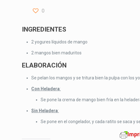
0
INGREDIENTES
2 yogures líquidos de mango
2 mangos bien maduritos
ELABORACIÓN
Se pelan los mangos y se tritura bien la pulpa con lo
Con Heladera
:
Se pone la crema de mango bien fría en la helader
Sin Heladera
:
Se pone en el congelador, y cada ratito se saca y 
Impr