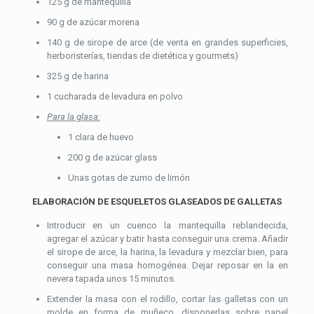
125 g de mantequilla
90 g de azúcar morena
140 g de sirope de arce (de venta en grandes superficies,
herboristerías, tiendas de dietética y gourmets)
325 g de harina
1 cucharada de levadura en polvo
Para la glasa:
1 clara de huevo
200 g de azúcar glass
Unas gotas de zumo de limón
ELABORACIÓN DE ESQUELETOS GLASEADOS DE GALLETAS
Introducir en un cuenco la mantequilla reblandecida,
agregar el azúcar y batir hasta conseguir una crema. Añadir
el sirope de arce, la harina, la levadura y mezclar bien, para
conseguir una masa homogénea. Dejar reposar en la en
nevera tapada unos 15 minutos.
Extender la masa con el rodillo, cortar las galletas con un
molde en forma de muñeco, disponerlas sobre papel