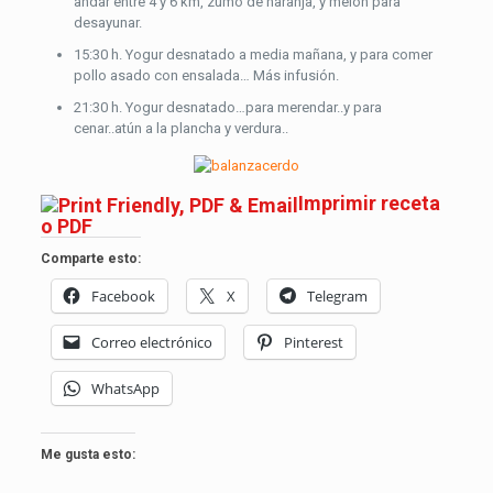
andar entre 4 y 6 km, zumo de naranja, y melón para
desayunar.
15:30 h. Yogur desnatado a media mañana, y para comer
pollo asado con ensalada… Más infusión.
21:30 h. Yogur desnatado…para merendar..y para
cenar..atún a la plancha y verdura..
Imprimir receta
o PDF
Comparte esto:
Facebook
X
Telegram
Correo electrónico
Pinterest
WhatsApp
Me gusta esto: