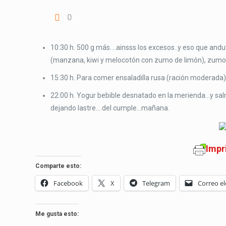
0
10:30 h. 500 g más….ainsss los excesos..y eso que an
(manzana, kiwi y melocotón con zumo de limón), zumo d
15:30 h. Para comer ensaladilla rusa (ración moderada), 
22:00 h. Yogur bebible desnatado en la merienda…y sal
dejando lastre….del cumple…mañana.
Impr
Comparte esto:
Facebook
X
Telegram
Correo el
Me gusta esto: