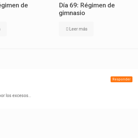
égimen de
Día 69: Régimen de
gimnasio
s
Leer más
Responder
 por los excesos…