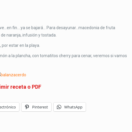
duve…en fin….ya se bajará… Para desayunar…macedonia de fruta
e naranja, infusión y tostada.
por estar en la playa.
món a la plancha, con tomatitos cherry para cenar, veremos si vamos
imir receta o PDF
ectrónico
Pinterest
WhatsApp