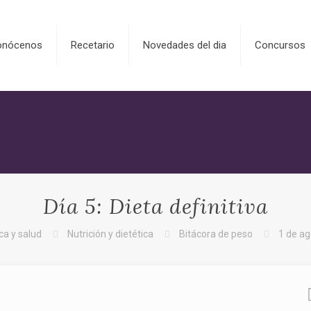
onócenos
Recetario
Novedades del dia
Concursos
Día 5: Dieta definitiva
ca y salud
Nutrición y dietética
Bitácora de peso
1 de ag