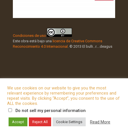
Condiciones de uso
Este obra está bajo una
licencia de Creative Commons
Reconocimiento 4.0 Internacional
. © 2013 El bulli...r....deagus
We use cookies on our website to give you the most
relevant experience by remembering your preferences and
repeat visits. By clicking “Accept”, you consent to the use of
© 2026 Betheme by
Muffin group
| All Rights Reserved |
ALL the cookies.
Powered by
WordPress
.
Do not sell my personal information
Read More
Accept
Reject All
Cookie Settings