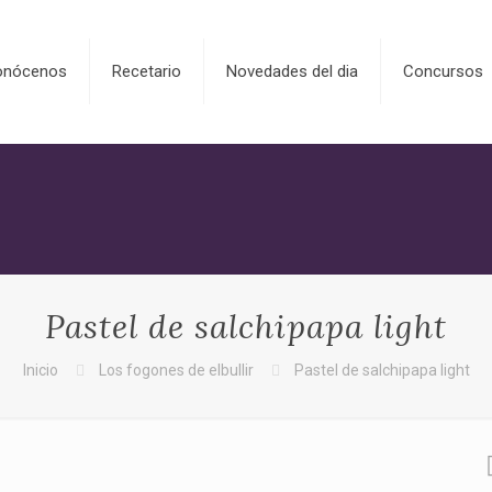
onócenos
Recetario
Novedades del dia
Concursos
Pastel de salchipapa light
Inicio
Los fogones de elbullir
Pastel de salchipapa light