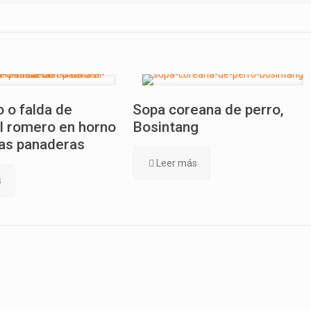
 o falda de
Sopa coreana de perro,
l romero en horno
Bosintang
as panaderas
Leer más
s