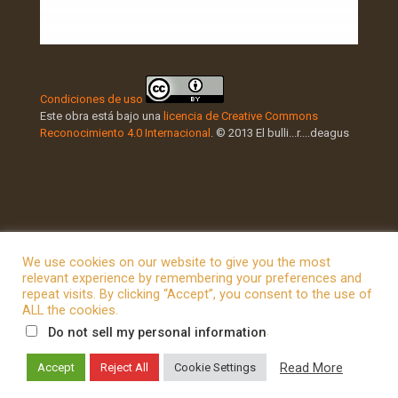
Condiciones de uso
Este obra está bajo una
licencia de Creative Commons
Reconocimiento 4.0 Internacional
. © 2013 El bulli...r....deagus
We use cookies on our website to give you the most
relevant experience by remembering your preferences and
repeat visits. By clicking “Accept”, you consent to the use of
© 2026 Betheme by
Muffin group
| All Rights Reserved |
ALL the cookies.
Powered by
WordPress
.
Do not sell my personal information
Read More
Accept
Reject All
Cookie Settings