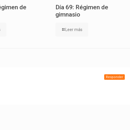
égimen de
Día 69: Régimen de
gimnasio
s
Leer más
Responder