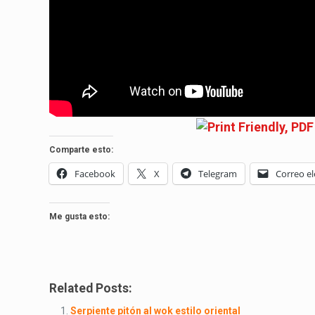
Comparte esto:
Facebook
X
Telegram
Correo el
Me gusta esto:
Related Posts:
Serpiente pitón al wok estilo oriental