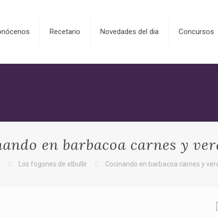
onócenos
Recetario
Novedades del dia
Concursos
ando en barbacoa carnes y ve
o
Los fogones de elbullir
Cocinando en barbacoa carnes y ver