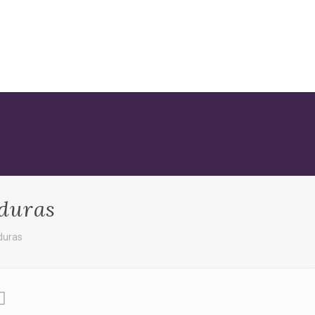
rduras
duras